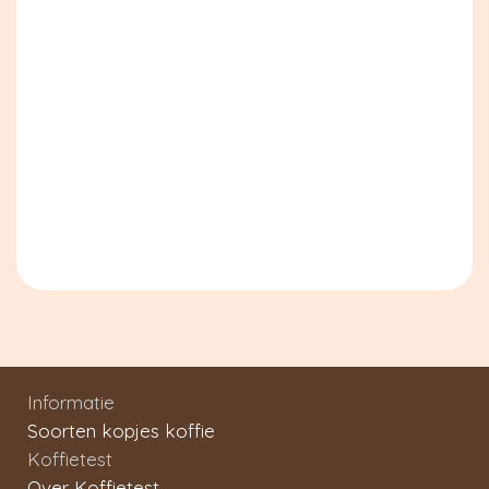
Informatie
Soorten kopjes koffie
Koffietest
Over Koffietest