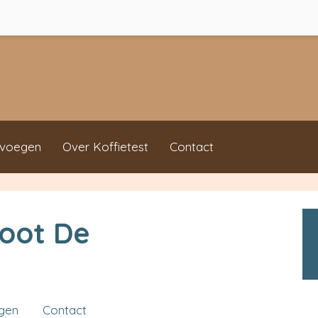
evoegen
Over Koffietest
Contact
oot De
ngen
Contact