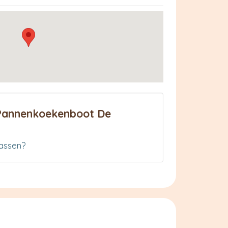
 Pannenkoekenboot De
assen?