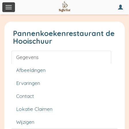
Togg
Toggle
navi
navigation
Pannenkoekenrestaurant de
Hooischuur
Gegevens
Afbeeldingen
Ervaringen
Contact
Lokatie Claimen
Wijzigen