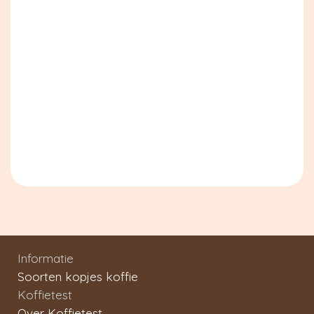
Informatie
Soorten kopjes koffie
Koffietest
Over Koffietest