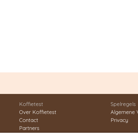
Koffietest
Spelregels
Over Koffietest
Algemene 
Contact
Privacy
Partners