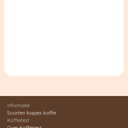
Informatie
Soorten kopjes koffie
Koffietest
Over Koffietest