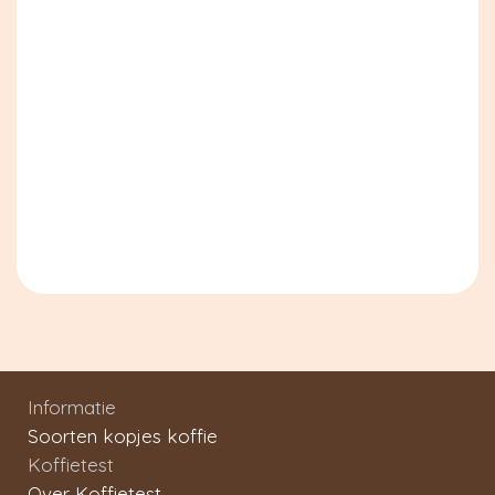
Informatie
Soorten kopjes koffie
Koffietest
Over Koffietest