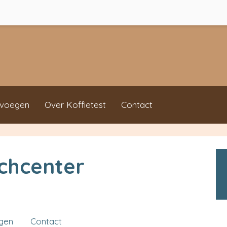
evoegen
Over Koffietest
Contact
chcenter
ngen
Contact