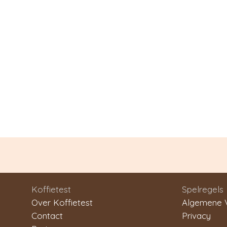
Koffietest
Spelregels
Over Koffietest
Algemene 
Contact
Privacy