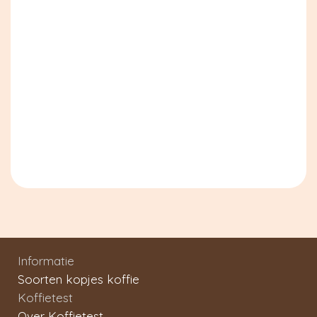
Informatie
Soorten kopjes koffie
Koffietest
Over Koffietest