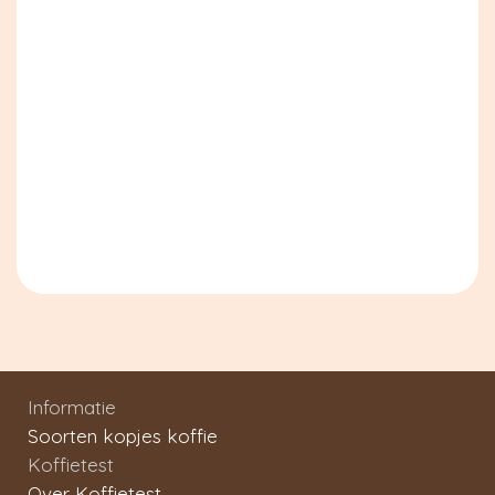
Informatie
Soorten kopjes koffie
Koffietest
Over Koffietest