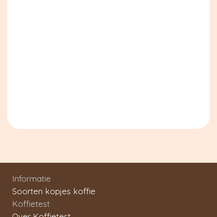
Informatie
Soorten kopjes koffie
Koffietest
Over Koffietest