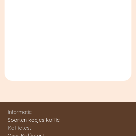
Informatie
Soorten kopjes koffie
Koffietest
Over Koffietest