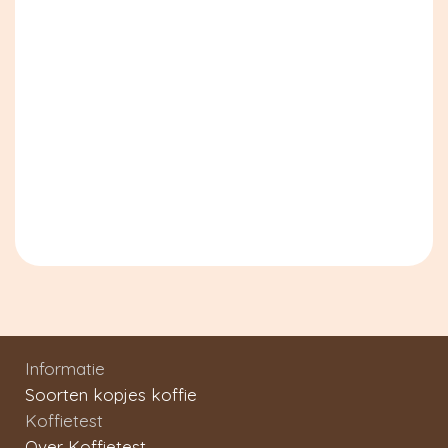
Informatie
Soorten kopjes koffie
Koffietest
Over Koffietest