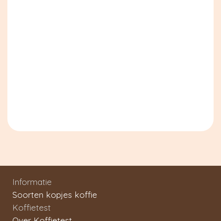
Informatie
Soorten kopjes koffie
Koffietest
Over Koffietest