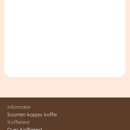
Informatie
Soorten kopjes koffie
Koffietest
Over Koffietest