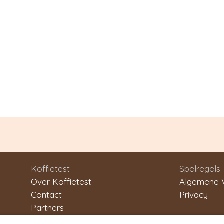
Koffietest
Spelregels
Over Koffietest
Algemene 
Contact
Privacy
Partners