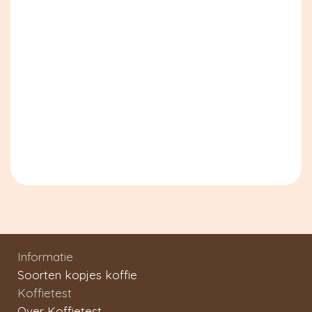
Informatie
Soorten kopjes koffie
Koffietest
Over Koffietest