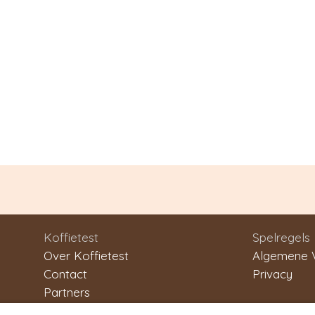
Koffietest
Spelregels
Over Koffietest
Algemene 
Contact
Privacy
Partners