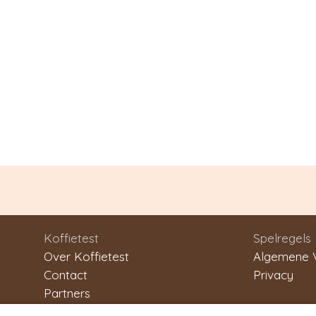
Koffietest
Spelregels
Over Koffietest
Algemene 
Contact
Privacy
Partners