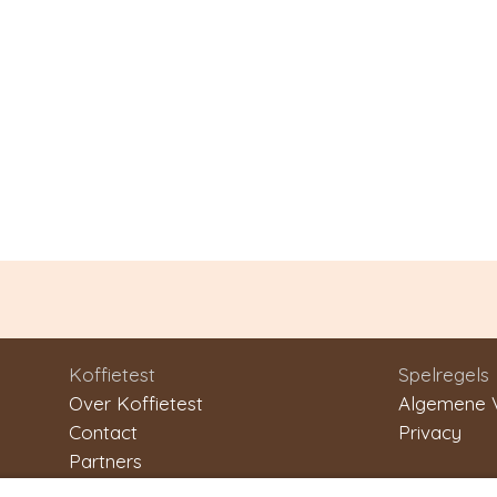
Koffietest
Spelregels
Over Koffietest
Algemene 
Contact
Privacy
Partners