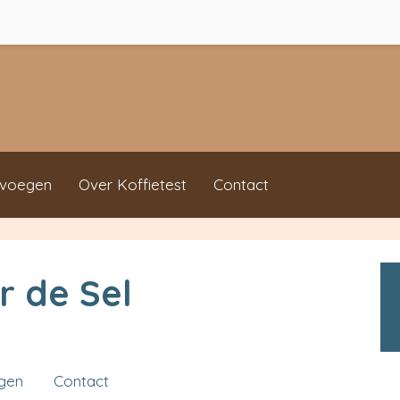
evoegen
Over Koffietest
Contact
r de Sel
ngen
Contact