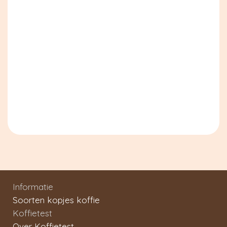
Informatie
Soorten kopjes koffie
Koffietest
Over Koffietest