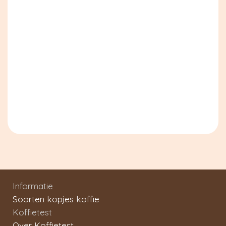
Informatie
Soorten kopjes koffie
Koffietest
Over Koffietest