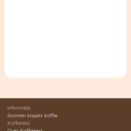
Informatie
Soorten kopjes koffie
Koffietest
Over Koffietest