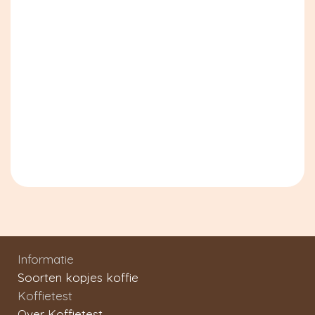
Informatie
Soorten kopjes koffie
Koffietest
Over Koffietest