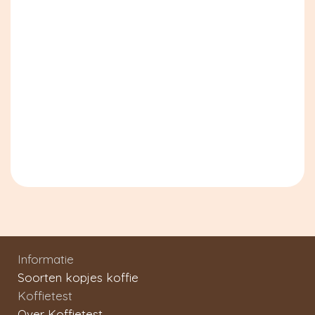
Informatie
Soorten kopjes koffie
Koffietest
Over Koffietest