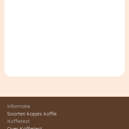
Informatie
Soorten kopjes koffie
Koffietest
Over Koffietest