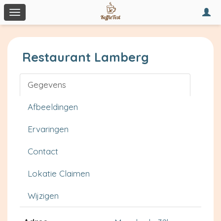
Togg
Toggle
navi
navigation
Restaurant Lamberg
Gegevens
Afbeeldingen
Ervaringen
Contact
Lokatie Claimen
Wijzigen