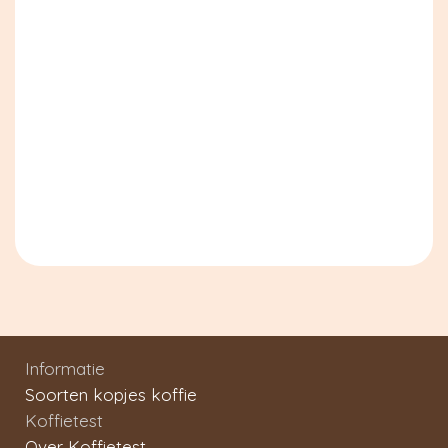
Informatie
Soorten kopjes koffie
Koffietest
Over Koffietest