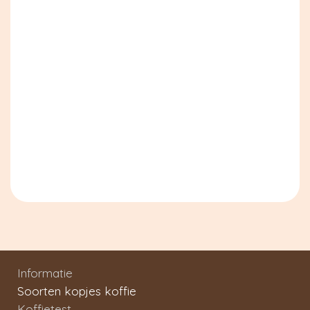
Informatie
Soorten kopjes koffie
Koffietest