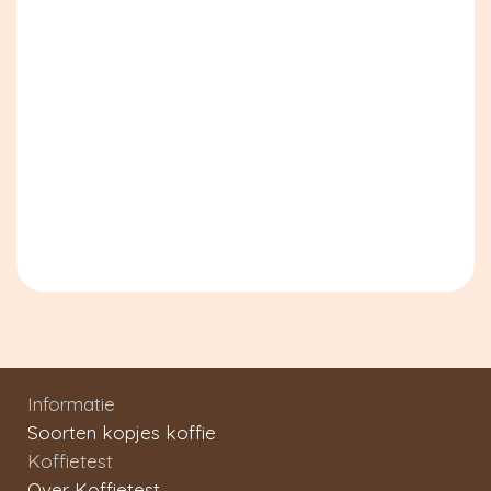
Informatie
Soorten kopjes koffie
Koffietest
Over Koffietest