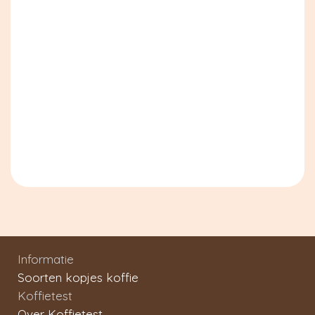
Informatie
Soorten kopjes koffie
Koffietest
Over Koffietest