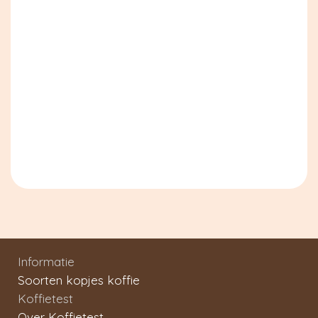
Informatie
Soorten kopjes koffie
Koffietest
Over Koffietest