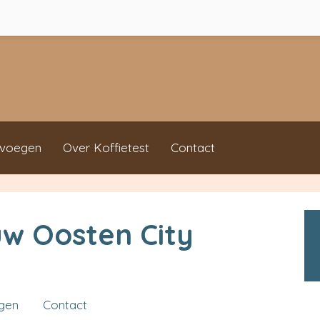
evoegen
Over Koffietest
Contact
w Oosten City
ngen
Contact