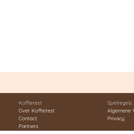
Koffietest
Spelregels
Over Koffietest
Algemene 
Contact
Privacy
Partners