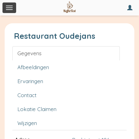
Togg
Toggle
navi
navigation
Restaurant Oudejans
Gegevens
Afbeeldingen
Ervaringen
Contact
Lokatie Claimen
Wijzigen