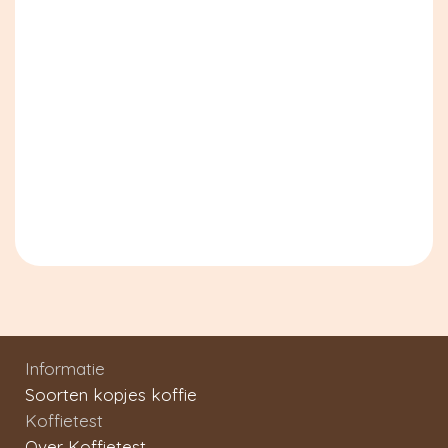
Informatie
Soorten kopjes koffie
Koffietest
Over Koffietest