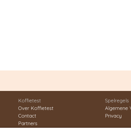
Koffietest
Spelregels
Over Koffietest
Algemene 
Contact
Privacy
Partners