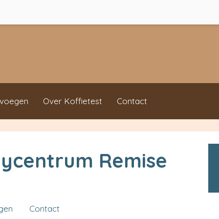
evoegen
Over Koffietest
Contact
tycentrum Remise
ngen
Contact