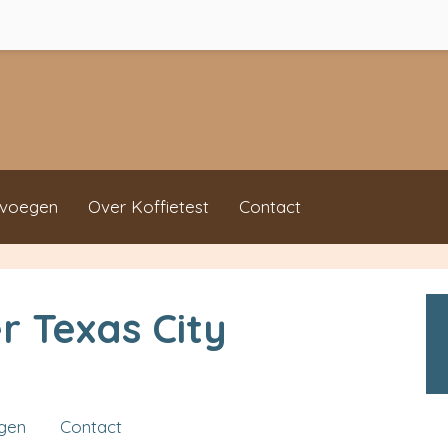
evoegen
Over Koffietest
Contact
r Texas City
ngen
Contact