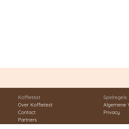
Koffietest
Spelregels
Over Koffietest
Algemene 
Contact
Privacy
Partners