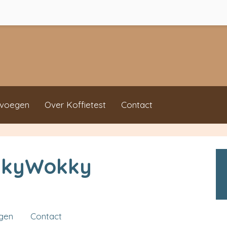
evoegen
Over Koffietest
Contact
kkyWokky
ngen
Contact