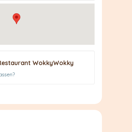
 Restaurant WokkyWokky
assen?