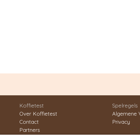
Koffietest
Spelregels
Over Koffietest
Algemene 
Contact
Privacy
Partners