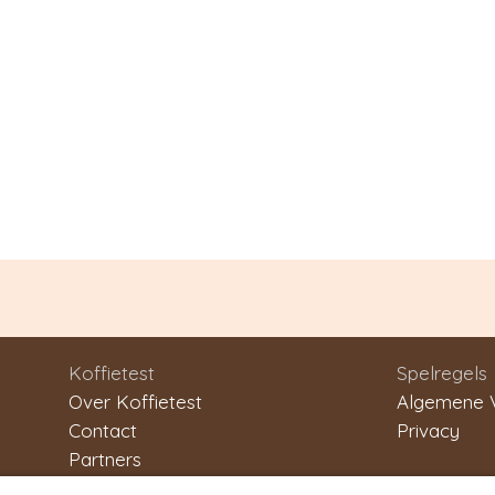
Koffietest
Spelregels
Over Koffietest
Algemene 
Contact
Privacy
Partners