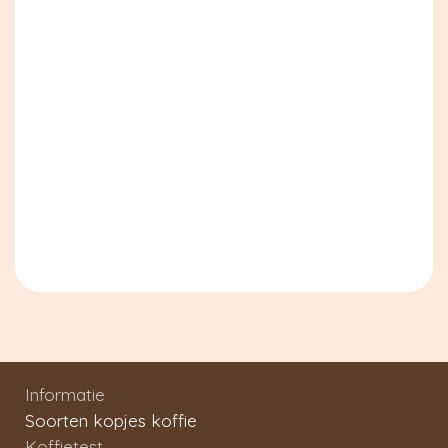
Informatie
Soorten kopjes koffie
Koffietest