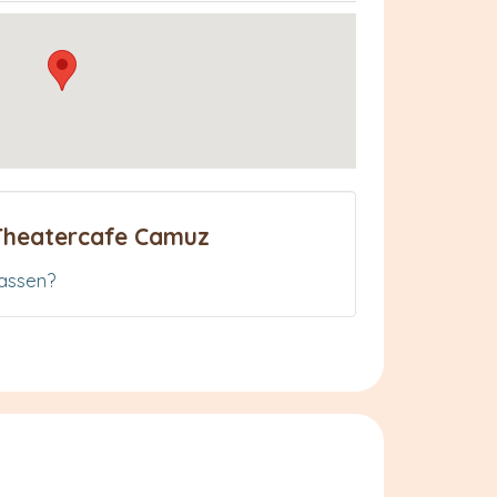
Theatercafe Camuz
assen?