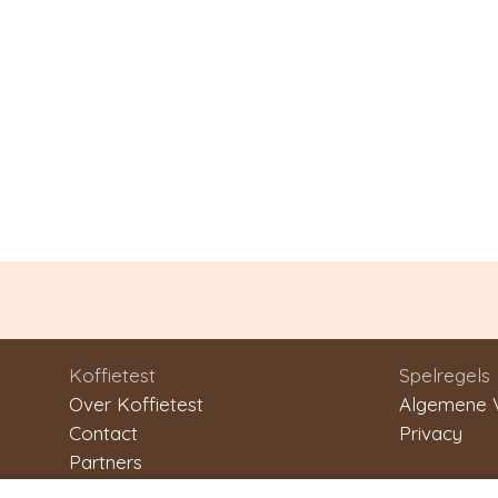
Koffietest
Spelregels
Over Koffietest
Algemene 
Contact
Privacy
Partners