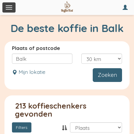
Togg
Toggle
navi
navigation
De beste koffie in Balk
Plaats of postcode
Mijn lokatie
Zoeken
213 koffieschenkers
gevonden
Filters