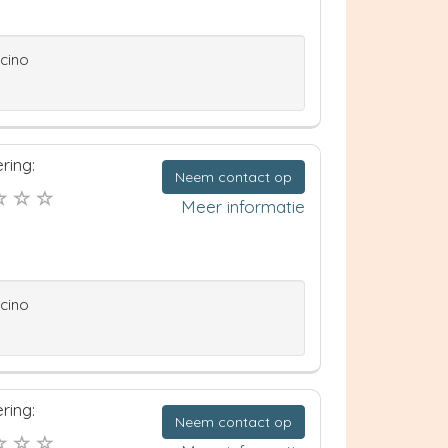
ccino
ring:
Neem contact op
Meer informatie
ccino
ring:
Neem contact op