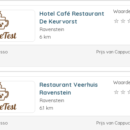
Waarde
Hotel Café Restaurant
De Keurvorst
Ravenstein
6 km
esso
Prijs van Cappu
Waarde
Restaurant Veerhuis
Ravenstein
Ravenstein
6.1 km
esso
Prijs van Cappu