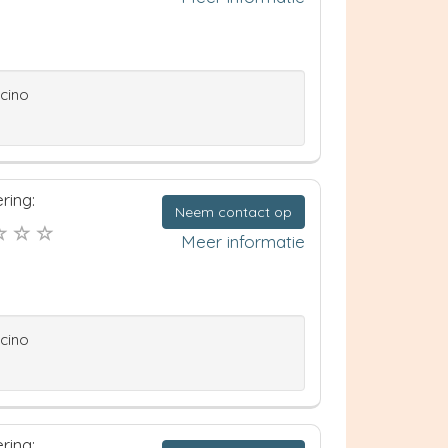
ccino
ring:
Neem contact op
Meer informatie
ccino
ring: