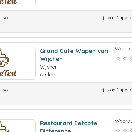
esso
Prijs van Cappu
Waarde
Grand Café Wapen van
Wijchen
Wijchen
6.3 km
esso
Prijs van Cappu
Waarde
Restaurant Eetcafe
Difference