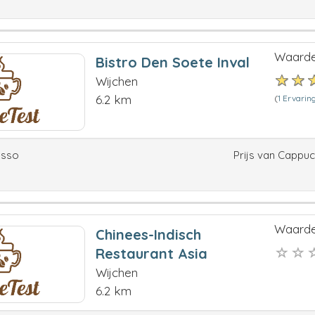
Waarde
Bistro Den Soete Inval
Wijchen
6.2 km
(
1 Ervarin
esso
Prijs van Cappu
Waarde
Chinees-Indisch
Restaurant Asia
Wijchen
6.2 km