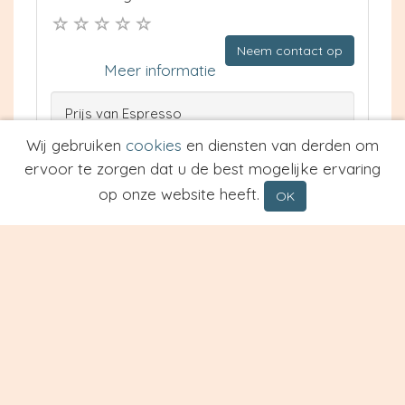
Neem contact op
Meer informatie
Prijs van Espresso
Prijs van Cappuccino
Wij gebruiken
cookies
en diensten van derden om
Type
ervoor te zorgen dat u de best mogelijke ervaring
op onze website heeft.
OK
Restaurant New China City
Leiden