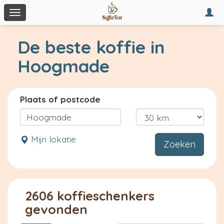
Togg
Toggle
navi
navigation
De beste koffie in
Hoogmade
Plaats of postcode
Mijn lokatie
Zoeken
2606 koffieschenkers
gevonden