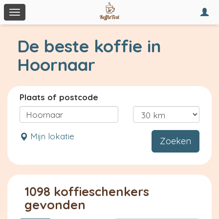
Togg
Toggle
navi
navigation
De beste koffie in
Hoornaar
Plaats of postcode
Mijn lokatie
Zoeken
1098 koffieschenkers
gevonden