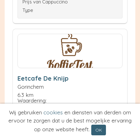
Prijs van Cappuccino
Type
Eetcafe De Knijp
Gorinchem
6.3 km
Waardering:
Wij gebruiken
cookies
en diensten van derden om
ervoor te zorgen dat u de best mogelijke ervaring
Neem contact op
Meer informatie
op onze website heeft.
OK