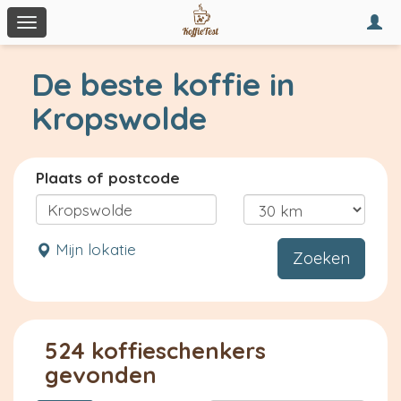
Togg
Toggle
navi
navigation
De beste koffie in
Kropswolde
Plaats of postcode
Mijn lokatie
Zoeken
524 koffieschenkers
gevonden