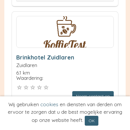
Brinkhotel Zuidlaren
Zuidlaren
6.1 km
Waardering:
Neem contact op
Meer informatie
Wij gebruiken
cookies
en diensten van derden om
ervoor te zorgen dat u de best mogelijke ervaring
Prijs van Espresso
op onze website heeft.
OK
Prijs van Cappuccino