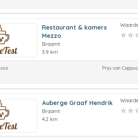
Waarde
Restaurant & kamers
Mezzo
Braamt
3.9 km
esso
Prijs van Cappu
Waarde
Auberge Graaf Hendrik
Braamt
4.2 km