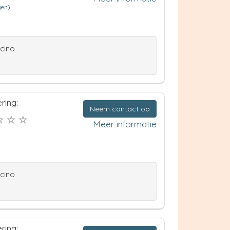
gen
)
ccino
ring:
Neem contact op
Meer informatie
ccino
ring: