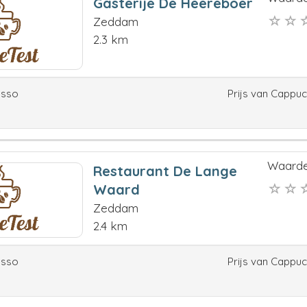
Gasterije De Heereboer
Zeddam
2.3 km
esso
Prijs van Cappu
Waarde
Restaurant De Lange
Waard
Zeddam
2.4 km
esso
Prijs van Cappu