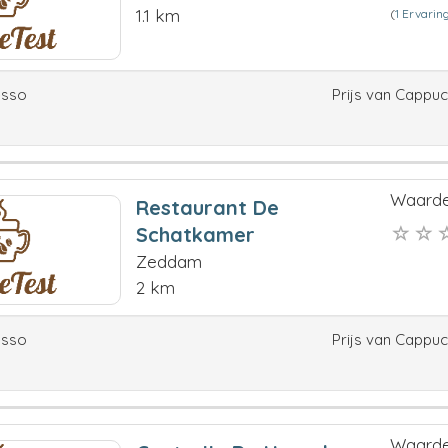
1.1 km
(
1 Ervarin
esso
Prijs van Cappu
Waarde
Restaurant De
Schatkamer
Zeddam
2 km
esso
Prijs van Cappu
Waarde