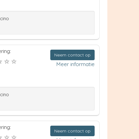
ccino
ring:
Neem contact op
Meer informatie
ccino
ring:
Neem contact op