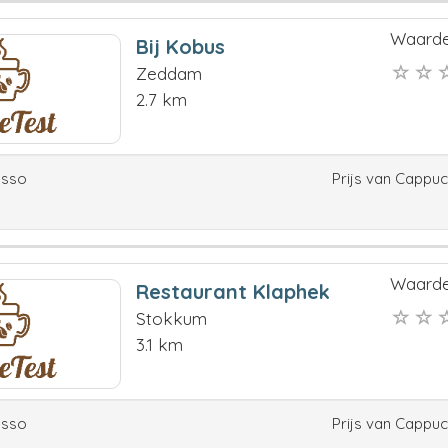
Waarde
Bij Kobus
Zeddam
2.7 km
esso
Prijs van Cappu
Waarde
Restaurant Klaphek
Stokkum
3.1 km
esso
Prijs van Cappu