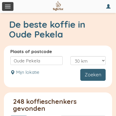
Togg
Toggle
navi
navigation
De beste koffie in
Oude Pekela
Plaats of postcode
Mijn lokatie
Zoeken
248 koffieschenkers
gevonden