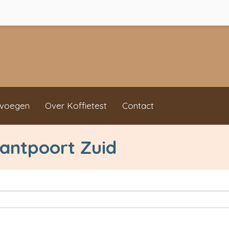
evoegen
Over Koffietest
Contact
Santpoort Zuid