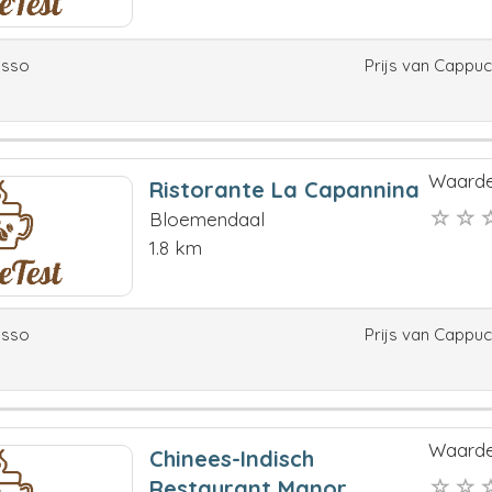
esso
Prijs van Cappu
Waarde
Ristorante La Capannina
Bloemendaal
1.8 km
esso
Prijs van Cappu
Waarde
Chinees-Indisch
Restaurant Manor