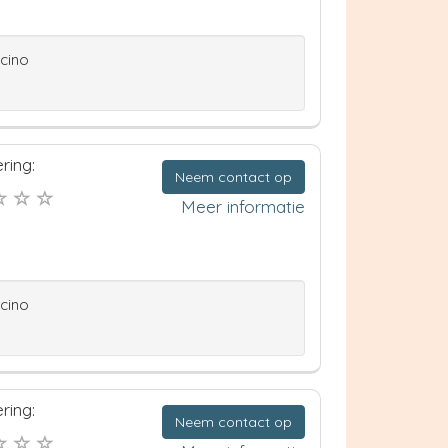
ccino
ring:
Neem contact op
Meer informatie
ccino
ring:
Neem contact op