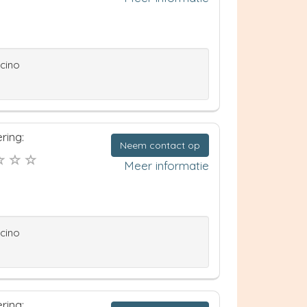
ccino
ring:
Neem contact op
Meer informatie
ccino
ring: