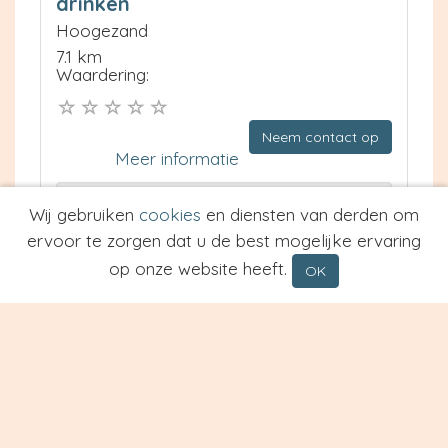
drinken
Hoogezand
7.1 km
Waardering:
Neem contact op
Meer informatie
Prijs van Espresso
Wij gebruiken
cookies
en diensten van derden om
Prijs van Cappuccino
ervoor te zorgen dat u de best mogelijke ervaring
Type
op onze website heeft.
OK