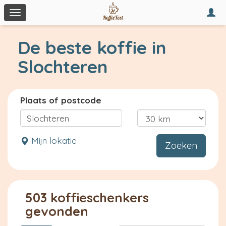
Togg
Toggle
navi
navigation
De beste koffie in
Slochteren
Plaats of postcode
Mijn lokatie
Zoeken
503 koffieschenkers
gevonden