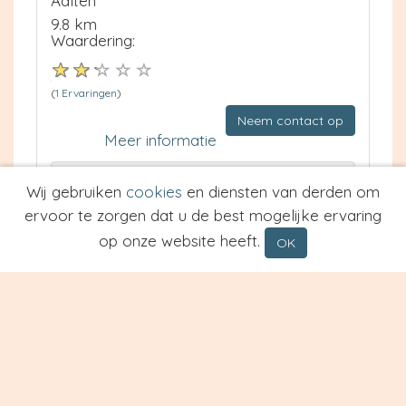
Aalten
9.8 km
Waardering:
(
1 Ervaringen
)
Neem contact op
Meer informatie
Prijs van Espresso
Wij gebruiken
cookies
en diensten van derden om
Prijs van Cappuccino
ervoor te zorgen dat u de best mogelijke ervaring
Type
op onze website heeft.
OK