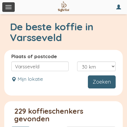
Togg
Toggle
navi
navigation
De beste koffie in
Varsseveld
Plaats of postcode
Mijn lokatie
Zoeken
229 koffieschenkers
gevonden