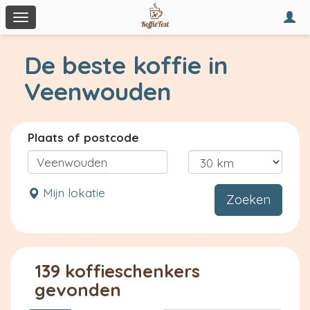
Togg
Toggle
navi
navigation
De beste koffie in
Veenwouden
Plaats of postcode
Mijn lokatie
Zoeken
139 koffieschenkers
gevonden